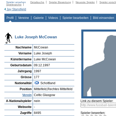
Spieler ansehen
Detailsuche
Spieler Bewertung
Neueste Spieler
Spieler vorsc
Spielerarchiv
Jay Stansfield
Profil
Vereine
Galerie
Videos
Spieler bearbeiten
Bild einsenden
Luke Joseph McCowan
Nachname
McCowan
Vorname
Luke Joseph
Künstlername
Luke McCowan
Geburtsdatum
09.12.1997
Jahrgang
1997
Grösse
177
Nationalität
Schottland
Position
Mittelfeld,Rechtes Mittelfeld
Verein
Celtic Glasgow
A-Nationalspieler
nein
Link zu diesem Spieler:
Webseite
-
Zugriffe
8495
Spieler bewerten: