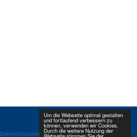
Um die Webseite optimal gestalten
und fortlaufend verbessern zu
können, verwenden wir Cookies.
Durch die weitere Nutzung der
Datenschutzerklaerung
Login
Webseite stimmen Sie der