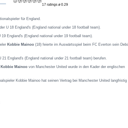
17 ratings ø 0.29
tionalspieler für England.
 der U 18 England's (England national under 18 football team).
 U 19 England's (England national under 19 football team).
ieler
Kobbie Mainoo
(18) feierte im Auswärtsspiel beim FC Everton sein Debü
 U 21 England's (England national under 21 football team) berufen.
r
Kobbie Mainoo
von Manchester United wurde in den Kader der englischen
nalspieler Kobbie Mainoo hat seinen Vertrag bei Manchester United langfristig
: