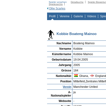
Spieler ansehen
Detailsuche
Spieler Bewertu
Spielerarchiv
Ollie Scarles
Profil
Vereine
Galerie
Videos
Spie
Kobbie Boateng Mainoo
Nachname
Boateng Mainoo
Vorname
Kobbie
Künstlername
Kobbie Mainoo
Geburtsdatum
19.04.2005
Jahrgang
2005
Grösse
184
Nationalität
Ghana,
Englan
Position
Mittelfeld,Zentrales Mittel
Verein
Manchester United
A-
ja
Nationalspieler
Webseite
-