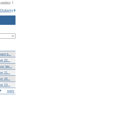
r melden
-Duberry
ert b...
er 22...
or Ver...
er 21...
er 26...
er 23...
mehr