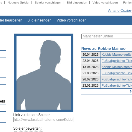
ng
Neueste Spieler
Spieler vorschlagen
Bild einsenden
Video vorschlagen
Fehle
Amario Cozier
ler bearbeiten
Bild einsenden
Video vorschlagen
News zu Kobbie Mainoo
30.04.2026
Kobbie Mainoo verläng
22.04.2026
Fußballgerüchte-Tick
13.04.2026
Kobbie Mainoo steht v
21.03.2026
Fußballgerüchte-Tick
26.02.2026
Fußballgerüchte-Tick
23.01.2026
Fußballgerüchte-Tick
d
feld
Link zu diesem Spieler:
Spieler bewerten: