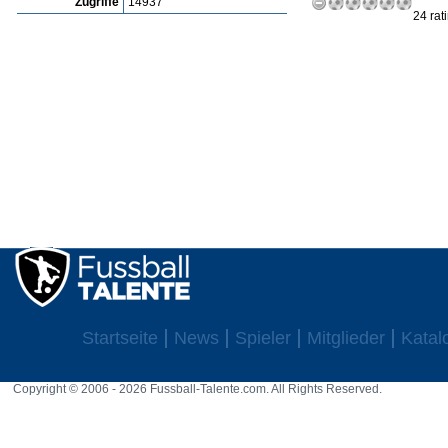
Zugriffe
14937
24 rat
Startseite
News
Spieler
Mitglieder
Katal
Copyright © 2006 - 2026 Fussball-Talente.com. All Rights Reserved.