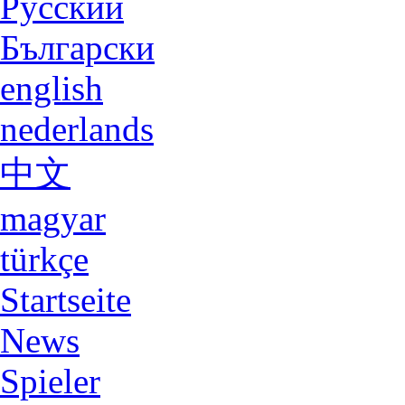
Русский
Български
english
nederlands
中文
magyar
türkçe
Startseite
News
Spieler