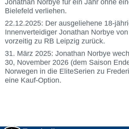
Jonathan Norbye für ein Jahr ohne ein
Bielefeld verliehen.
22.12.2025: Der ausgeliehene 18-jähr
Innenverteidiger Jonathan Norbye von 
vorzeitig zu RB Leipzig zurück.
31. März 2025: Jonathan Norbye wechs
30, November 2026 (dem Saison Ende 
Norwegen in die EliteSerien zu Frederi
eine Kauf-Option.