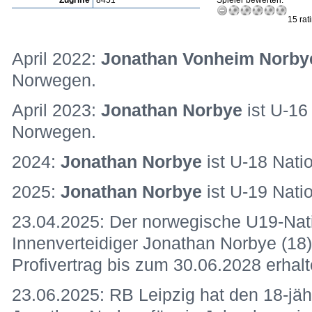
Zugriffe
8451
Spieler bewerten:
15 rat
April 2022:
Jonathan Vonheim Norb
Norwegen.
April 2023:
Jonathan Norbye
ist U-16
Norwegen.
2024:
Jonathan Norbye
ist U-18 Nati
2025:
Jonathan Norbye
ist U-19 Nati
23.04.2025: Der norwegische U19-Nati
Innenverteidiger Jonathan Norbye (18)
Profivertrag bis zum 30.06.2028 erhalt
23.06.2025: RB Leipzig hat den 18-jäh