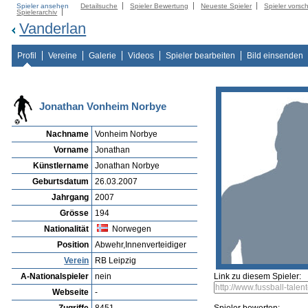
Spieler ansehen
Detailsuche
Spieler Bewertung
Neueste Spieler
Spieler vorsc
Spielerarchiv
Vanderlan
Profil
Vereine
Galerie
Videos
Spieler bearbeiten
Bild einsenden
Jonathan Vonheim Norbye
Nachname
Vonheim Norbye
Vorname
Jonathan
Künstlername
Jonathan Norbye
Geburtsdatum
26.03.2007
Jahrgang
2007
Grösse
194
Nationalität
Norwegen
Position
Abwehr,Innenverteidiger
Verein
RB Leipzig
A-Nationalspieler
nein
Link zu diesem Spieler:
Webseite
-