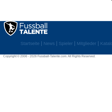
Startseite
News
Spieler
Mitglieder
Katal
Copyright © 2006 - 2026 Fussball-Talente.com. All Rights Reserved.