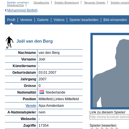
Spieler ansehen
Detailsuche
Spieler Bewertung
Neueste Spieler
Spieler vorsc
Spielerarchiv
Mohammed Belfqih
Profil
Vereine
Galerie
Videos
Spieler bearbeiten
Bild einsenden
Joël van den Berg
Nachname
van den Berg
Vorname
Joël
Künstlername
-
Geburtsdatum
03.01.2007
Jahrgang
2007
Grösse
0
Nationalität
Niederlande
Position
Mittelfeld,Linkes Mittelfeld
Verein
Ajax Amsterdam
A-Nationalspieler
nein
Link zu diesem Spieler:
Webseite
-
Zugriffe
17354
Spieler bewerten: