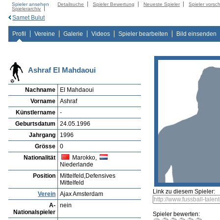
Spieler ansehen
Detailsuche
Spieler Bewertung
Neueste Spieler
Spieler vorsc
Spielerarchiv
Samet Bulut
Profil
Vereine
Galerie
Videos
Spieler bearbeiten
Bild einsenden
Ashraf El Mahdaoui
Nachname
El Mahdaoui
Vorname
Ashraf
Künstlername
-
Geburtsdatum
24.05.1996
Jahrgang
1996
Grösse
0
Nationalität
Marokko,
Niederlande
Position
Mittelfeld,Defensives
Mittelfeld
Link zu diesem Spieler:
Verein
Ajax Amsterdam
A-
nein
Nationalspieler
Spieler bewerten: