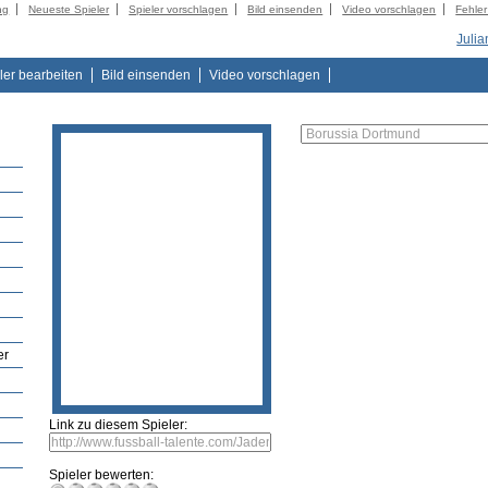
ng
Neueste Spieler
Spieler vorschlagen
Bild einsenden
Video vorschlagen
Fehle
Julia
ler bearbeiten
Bild einsenden
Video vorschlagen
er
Link zu diesem Spieler:
Spieler bewerten: