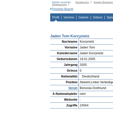
Spieler ansehen
Detailsuche
Spieler Bewertu
Spielerarchiv
Promise Bracht
Profil
Vereine
Galerie
Videos
Spie
Jaden Tom Korzynietz
Nachname
Korzynietz
Vorname
Jaden Tom
Künstlername
Jaden Korzynietz
Geburtsdatum
19.01.2005
Jahrgang
2005
Grösse
0
Nationalität
Deutschland
Position
Abwehr,Linker Verteidig
Verein
Borussia Dortmund
A-Nationalspieler
nein
Webseite
-
Zugriffe
24564