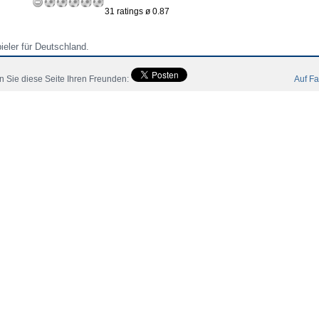
31 ratings ø 0.87
ieler für Deutschland.
s Bernd Korzynietz.
 Sie diese Seite Ihren Freunden:
Auf Fa
eler
Mitglieder
Katalog
Kontakt
Impressum
AGB
 All Rights Reserved.