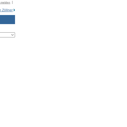
r melden
n Zöllner