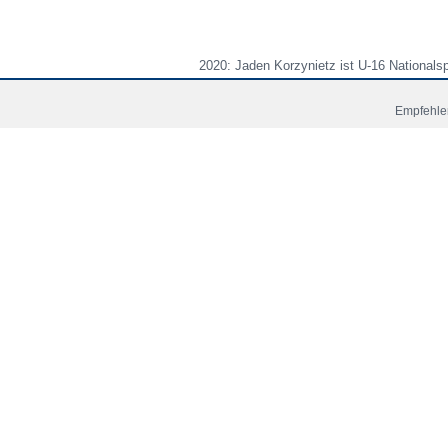
2020: Jaden Korzynietz ist U-16 Nationalsp
Sohn des ehemnaligen Bundesliga Spieler'
Empfehlen
Startseite
News
Spi
Copyright © 2006 - 2026 Fussball-Talente.com.