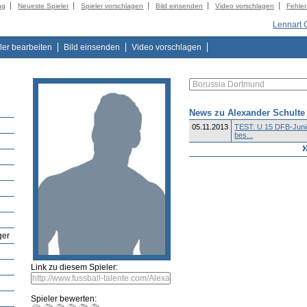
ng
Neueste Spieler
Spieler vorschlagen
Bild einsenden
Video vorschlagen
Fehle
Lennart 
ler bearbeiten
Bild einsenden
Video vorschlagen
News zu Alexander Schulte
05.11.2013
TEST: U 15 DFB-Juni
bes...
ger
Link zu diesem Spieler:
Spieler bewerten: