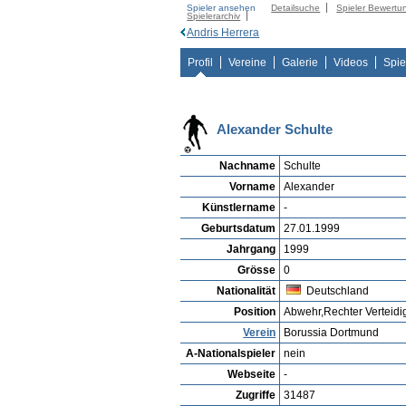
Spieler ansehen
Detailsuche
Spieler Bewertu
Spielerarchiv
Andris Herrera
Profil
Vereine
Galerie
Videos
Spie
Alexander Schulte
Nachname
Schulte
Vorname
Alexander
Künstlername
-
Geburtsdatum
27.01.1999
Jahrgang
1999
Grösse
0
Nationalität
Deutschland
Position
Abwehr,Rechter Verteidi
Verein
Borussia Dortmund
A-Nationalspieler
nein
Webseite
-
Zugriffe
31487