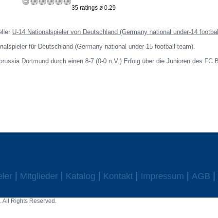
35 ratings ø 0.29
eller
U-14 Nationalspieler von Deutschland (Germany national under-14 footbal
onalspieler für Deutschland (Germany national under-15 football team).
orussia Dortmund durch einen 8-7 (0-0 n.V.) Erfolg über die Junioren des FC 
eler
Mitglieder
Katalog
Kontakt
Impressum
AGB
 All Rights Reserved.