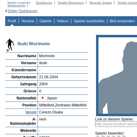
Spieler ansehen
Detailsuche
Spieler Bewertung
Neueste Spieler
Spieler vorsc
Spielerarchiv
Didier Ouédraogo
Profil
Vereine
Galerie
Videos
Spieler bearbeiten
Bild einsenden
Ibuki Morimoto
Nachname
Morimoto
Vorname
Ibuki
Künstlername
-
Geburtsdatum
21.06.2004
Jahrgang
2004
Grösse
0
Nationalität
Japan
Position
Mittelfeld,Zentrales Mittelfeld
Verein
Cerezo Osaka
A-
nein
Link zu diesem Spieler:
Nationalspieler
Webseite
-
Spieler bewerten: