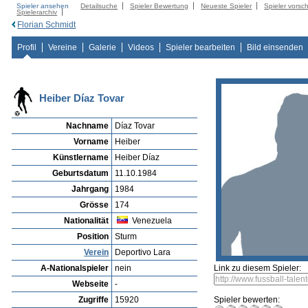
Spieler ansehen
Detailsuche
Spieler Bewertung
Neueste Spieler
Spieler vorsc
Spielerarchiv
Florian Schmidt
Profil
Vereine
Galerie
Videos
Spieler bearbeiten
Bild einsenden
Heiber Díaz Tovar
Nachname
Díaz Tovar
Vorname
Heiber
Künstlername
Heiber Díaz
Geburtsdatum
11.10.1984
Jahrgang
1984
Grösse
174
Nationalität
Venezuela
Position
Sturm
Verein
Deportivo Lara
A-Nationalspieler
nein
Link zu diesem Spieler:
Webseite
-
Zugriffe
15920
Spieler bewerten: