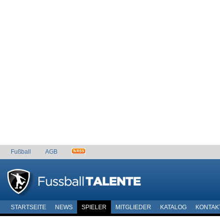
Fußball
AGB
STARTSEITE
NEWS
SPIELER
MITGLIEDER
KATALOG
KONTAK