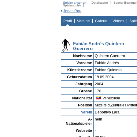
Spieler ansehen
Detailsuche
Spieler Bewertu
Spielerarchiv
Jonas Rau
Profil
Vereine
Galerie
Videos
Spie
Fabián Andrés Quíntero
Guerrero
Nachname
Quíntero Guerrero
Vorname
Fabián Andrés
Künstlername
Fabian Quintero
Geburtsdatum
19.09.2004
Jahrgang
2004
Grösse
170
Nationalität
Venezuela
Position
Mittelfeld,Zentrales Mittel
Verein
Deportivo Lara
A-
nein
Nationalspieler
Webseite
-