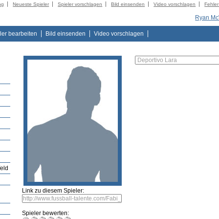
ng
Neueste Spieler
Spieler vorschlagen
Bild einsenden
Video vorschlagen
Fehle
Ryan Mc
ler bearbeiten
Bild einsenden
Video vorschlagen
feld
Link zu diesem Spieler:
Spieler bewerten: