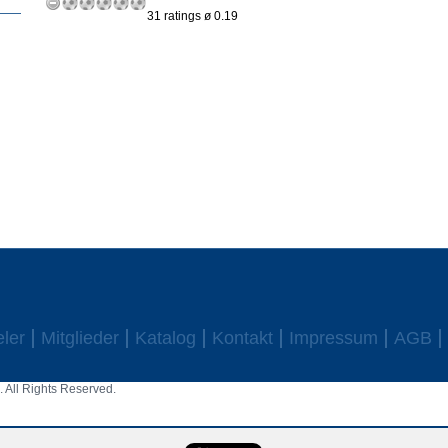
31 ratings ø 0.19
eler
Mitglieder
Katalog
Kontakt
Impressum
AGB
 All Rights Reserved.
aw