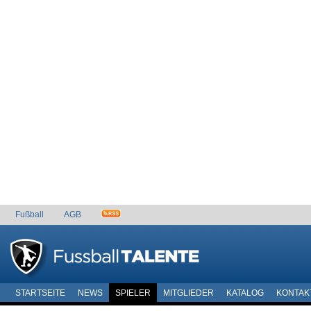
Fußball
AGB
STARTSEITE
NEWS
SPIELER
MITGLIEDER
KATALOG
KONTAK