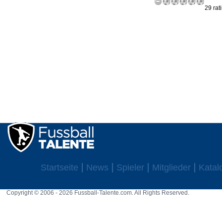
29 rat
Startseite
News
Spieler
Mitglieder
Katal
Copyright © 2006 - 2026 Fussball-Talente.com. All Rights Reserved.