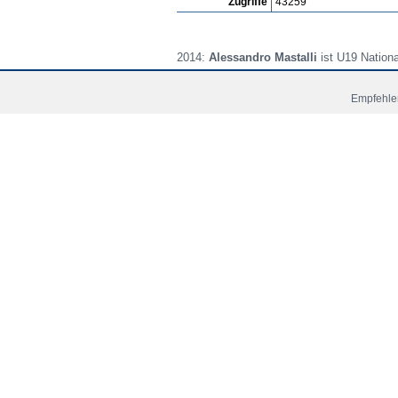
Zugriffe
43259
2014:
Alessandro Mastalli
ist U19 National
Fussball Video Alessandro Mastalli:
Empfehlen