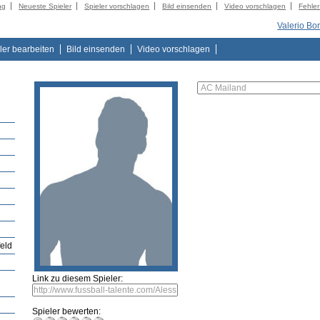
ng
Neueste Spieler
Spieler vorschlagen
Bild einsenden
Video vorschlagen
Fehle
Valerio Bo
ler bearbeiten
Bild einsenden
Video vorschlagen
feld
Link zu diesem Spieler:
Spieler bewerten: