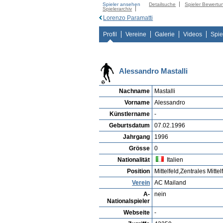
Spieler ansehen
Detailsuche
Spieler Bewertu
Spielerarchiv
Lorenzo Paramatti
Profil
Vereine
Galerie
Videos
Spie
Alessandro Mastalli
Nachname
Mastalli
Vorname
Alessandro
Künstlername
-
Geburtsdatum
07.02.1996
Jahrgang
1996
Grösse
0
Nationalität
Italien
Position
Mittelfeld,Zentrales Mittel
Verein
AC Mailand
A-
nein
Nationalspieler
Webseite
-