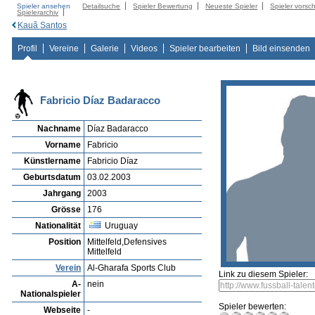
Spieler ansehen
Detailsuche
Spieler Bewertung
Neueste Spieler
Spieler vorsc
Spielerarchiv
Kauã Santos
Profil
Vereine
Galerie
Videos
Spieler bearbeiten
Bild einsenden
Fabricio Díaz Badaracco
Nachname
Díaz Badaracco
Vorname
Fabricio
Künstlername
Fabricio Díaz
Geburtsdatum
03.02.2003
Jahrgang
2003
Grösse
176
Nationalität
Uruguay
Position
Mittelfeld,Defensives
Mittelfeld
Verein
Al-Gharafa Sports Club
Link zu diesem Spieler:
A-
nein
Nationalspieler
Spieler bewerten:
Webseite
-