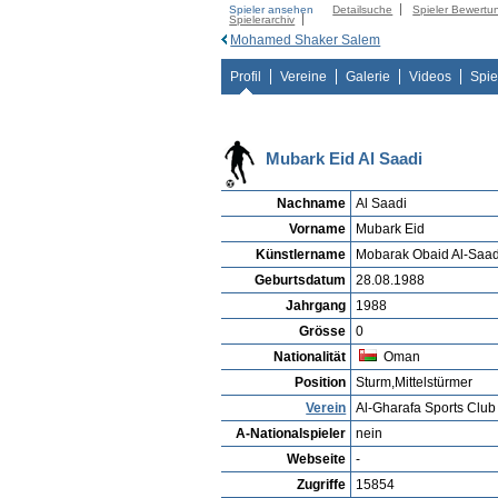
Spieler ansehen
Detailsuche
Spieler Bewertu
Spielerarchiv
Mohamed Shaker Salem
Profil
Vereine
Galerie
Videos
Spie
Mubark Eid Al Saadi
Nachname
Al Saadi
Vorname
Mubark Eid
Künstlername
Mobarak Obaid Al-Saad
Geburtsdatum
28.08.1988
Jahrgang
1988
Grösse
0
Nationalität
Oman
Position
Sturm,Mittelstürmer
Verein
Al-Gharafa Sports Club
A-Nationalspieler
nein
Webseite
-
Zugriffe
15854