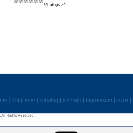
39 ratings ø 0
eler
Mitglieder
Katalog
Kontakt
Impressum
AGB
 All Rights Reserved.
aw