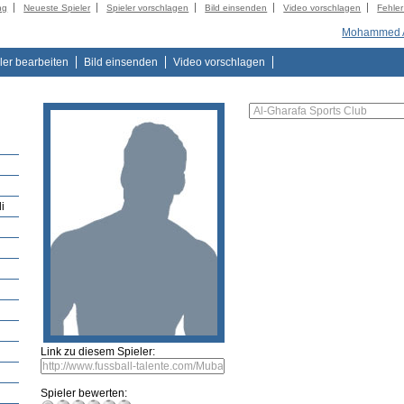
ng
Neueste Spieler
Spieler vorschlagen
Bild einsenden
Video vorschlagen
Fehle
Mohammed A
ler bearbeiten
Bild einsenden
Video vorschlagen
i
Link zu diesem Spieler:
Spieler bewerten: