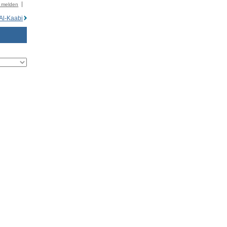
r melden
l-Kaabi