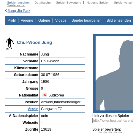
Spieler ansehen
Detailsuche
Spieler Bewertung
Neueste Spieler
Spieler vorsc
Spielerarchiv
Sang-Jin Park
Profil
Vereine
Galerie
Videos
Spieler bearbeiten
Bild einsenden
Chul-Woon Jung
Nachname
Jung
Vorname
Chul-Woon
Künstlername
-
Geburtsdatum
30.07.1986
Jahrgang
1986
Grösse
0
Nationalität
Südkorea
Position
Abwehr,Innenverteidiger
Verein
Gangwon FC
A-Nationalspieler
nein
Link zu diesem Spieler:
Webseite
-
Zugriffe
13619
Spieler bewerten: