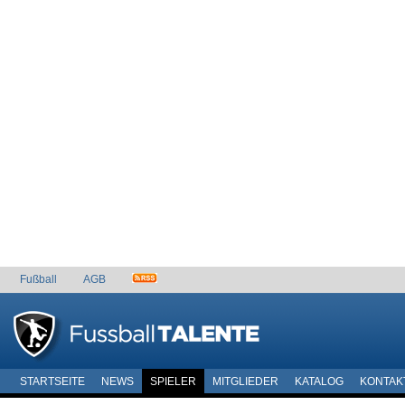
Fußball
AGB
STARTSEITE
NEWS
SPIELER
MITGLIEDER
KATALOG
KONTAK