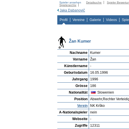
Spieler ansehen
Detailsuche
Spieler Bewertu
Spielerarchiv
Jaka Dabanovič
Profil
Vereine
Galerie
Videos
Spie
Žan Kumer
Nachname
Kumer
Vorname
Žan
Künstlername
-
Geburtsdatum
16.05.1996
Jahrgang
1996
Grösse
186
Nationalität
Slowenien
Position
Abwehr,Rechter Verteidi
Verein
NK Krško
A-Nationalspieler
nein
Webseite
-
Zugriffe
12311