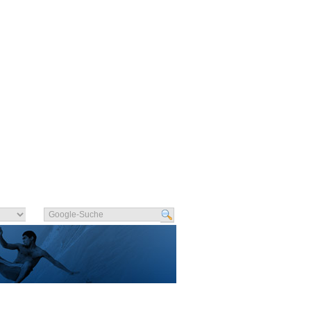
KLAERUNG
LOGIN