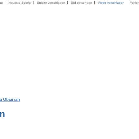
ng
Neueste Spieler
Spieler vorschlagen
Bild einsenden
Video vorschlagen
Fehle
a Obiarrah
en