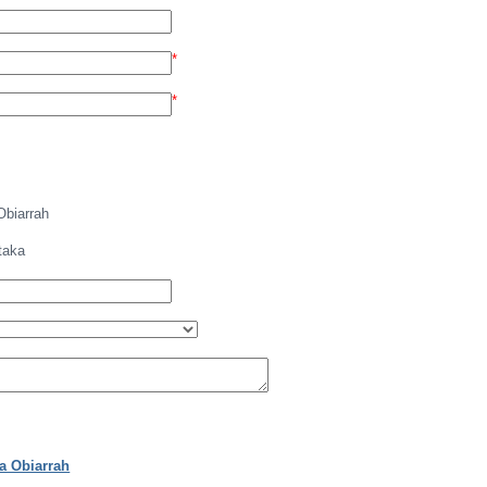
*
*
Obiarrah
taka
a Obiarrah