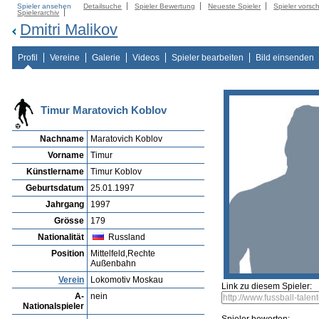
Spieler ansehen
Detailsuche
Spieler Bewertung
Neueste Spieler
Spieler vorsc
Spielerarchiv
Dmitri Malikov
Profil
Vereine
Galerie
Videos
Spieler bearbeiten
Bild einsenden
Timur Maratovich Koblov
Nachname
Maratovich Koblov
Vorname
Timur
Künstlername
Timur Koblov
Geburtsdatum
25.01.1997
Jahrgang
1997
Grösse
179
Nationalität
Russland
Position
Mittelfeld,Rechte
Außenbahn
Verein
Lokomotiv Moskau
Link zu diesem Spieler:
A-
nein
Nationalspieler