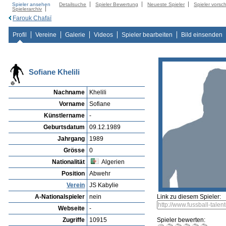
Spieler ansehen
Detailsuche
Spieler Bewertung
Neueste Spieler
Spieler vorsc
Spielerarchiv
Farouk Chafaï
Profil
Vereine
Galerie
Videos
Spieler bearbeiten
Bild einsenden
Sofiane Khelili
Nachname
Khelili
Vorname
Sofiane
Künstlername
-
Geburtsdatum
09.12.1989
Jahrgang
1989
Grösse
0
Nationalität
Algerien
Position
Abwehr
Verein
JS Kabylie
A-Nationalspieler
nein
Link zu diesem Spieler:
Webseite
-
Zugriffe
10915
Spieler bewerten: