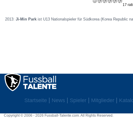
17 rat
2013:
Ji-Min Park
ist U13 Nationalspieler für Südkorea (Korea Republic na
Startseite
News
Spieler
Mitglieder
Katal
Copyright © 2006 - 2026 Fussball-Talente.com. All Rights Reserved.