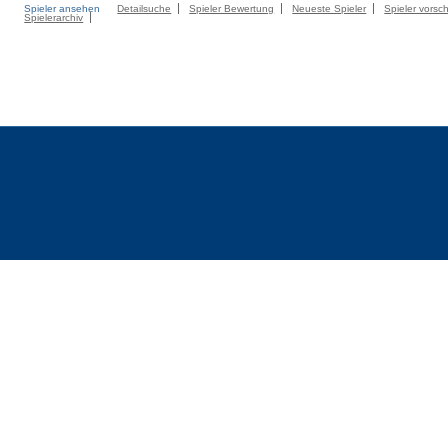
Spieler ansehen
Detailsuche
Spieler Bewertung
Neueste Spieler
Spieler vorsc
Spielerarchiv