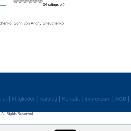
34 ratings ø 0
evchenko. Sohn von Andriy Shevchenko
eler
Mitglieder
Katalog
Kontakt
Impressum
AGB
 All Rights Reserved.
aw