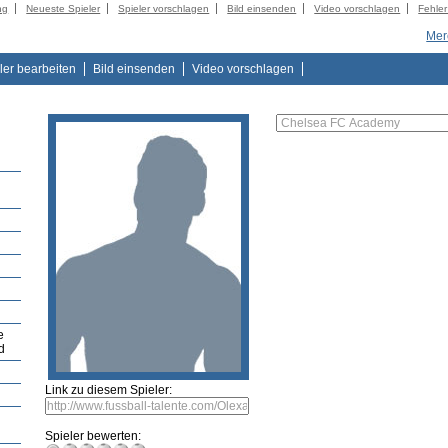
ng
Neueste Spieler
Spieler vorschlagen
Bild einsenden
Video vorschlagen
Fehle
Mer
ler bearbeiten
Bild einsenden
Video vorschlagen
e
d
Link zu diesem Spieler:
Spieler bewerten: