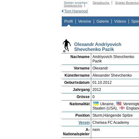
Spieler ansehen
Detailsuche
Spieler Bewertu
Spielerarchiv
Tom Harwood
Profil
Vereine
Galerie
Videos
Spie
Olexandr Andriyovich
Shevchenko Pazik
Nachname
Andriyovich Shevchenko
Pazik
Vorname
Olexandr
Künstlername
Alexander Shevchenko
Geburtsdatum
01.10.2012
Jahrgang
2012
Grösse
0
Nationalität
Ukraine,
Vereinigt
Staaten (USA),
Englan
Position
Sturm,Hängende Spitze
Verein
Chelsea FC Academy
A-
nein
Nationalspieler