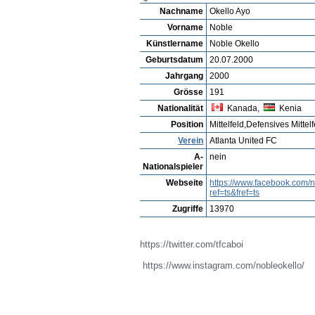
Spieler ansehen
Detailsuche
Spieler Bewertu
Spielerarchiv
Ryan Penzer
Profil
Vereine
Galerie
Videos
Spie
Noble Okello Ayo
Nachname
Okello Ayo
Vorname
Noble
Künstlername
Noble Okello
Geburtsdatum
20.07.2000
Jahrgang
2000
Grösse
191
Nationalität
Kanada,
Kenia
Position
Mittelfeld,Defensives Mittelf
Verein
Atlanta United FC
A-
nein
Nationalspieler
Webseite
https://www.facebook.com/n
ref=ts&fref=ts