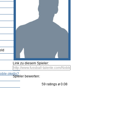
ng
Neueste Spieler
Spieler vorschlagen
Bild einsenden
Video vorschlagen
Fehle
Hong
ler bearbeiten
Bild einsenden
Video vorschlagen
eld
Link zu diesem Spieler:
oble.okello?
Spieler bewerten: