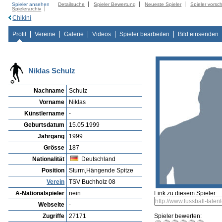
Spieler ansehen
Detailsuche
Spieler Bewertung
Neueste Spieler
Spieler vorsc
Spielerarchiv
Chikini
Profil
Vereine
Galerie
Videos
Spieler bearbeiten
Bild einsenden
Niklas Schulz
Nachname
Schulz
Vorname
Niklas
Künstlername
-
Geburtsdatum
15.05.1999
Jahrgang
1999
Grösse
187
Nationalität
Deutschland
Position
Sturm,Hängende Spitze
Verein
TSV Buchholz 08
A-Nationalspieler
nein
Link zu diesem Spieler:
Webseite
-
Zugriffe
27171
Spieler bewerten: