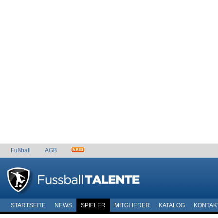
Fußball
AGB
STARTSEITE
NEWS
SPIELER
MITGLIEDER
KATALOG
KONTAK