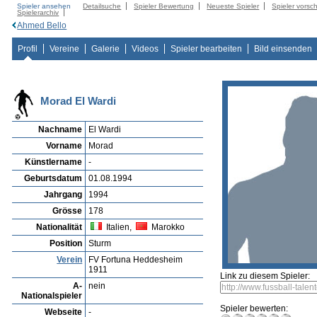
Spieler ansehen
Detailsuche
Spieler Bewertung
Neueste Spieler
Spieler vorsc
Spielerarchiv
Ahmed Bello
Profil
Vereine
Galerie
Videos
Spieler bearbeiten
Bild einsenden
Morad El Wardi
Nachname
El Wardi
Vorname
Morad
Künstlername
-
Geburtsdatum
01.08.1994
Jahrgang
1994
Grösse
178
Nationalität
Italien,
Marokko
Position
Sturm
Verein
FV Fortuna Heddesheim
1911
Link zu diesem Spieler:
A-
nein
Nationalspieler
Spieler bewerten:
Webseite
-