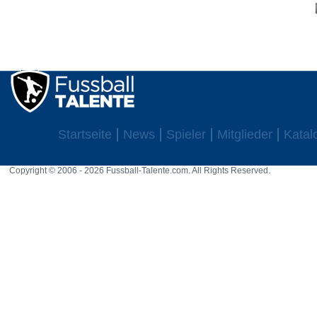
Startseite
News
Spieler
Mitglieder
Katal
Copyright © 2006 - 2026 Fussball-Talente.com. All Rights Reserved.