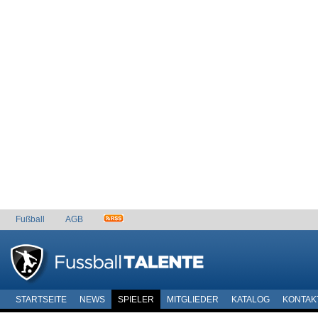
Fußball
AGB
STARTSEITE
NEWS
SPIELER
MITGLIEDER
KATALOG
KONTAK