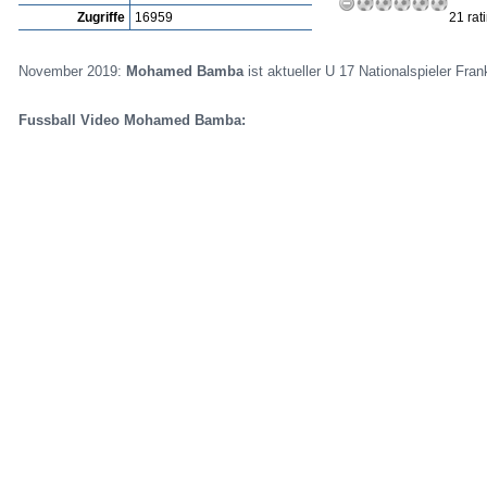
Zugriffe
16959
21 rat
November 2019:
Mohamed Bamba
ist aktueller U 17 Nationalspieler Fran
Fussball Video Mohamed Bamba: