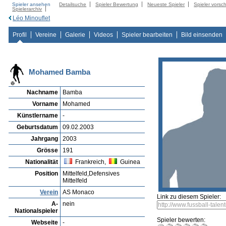
Spieler ansehen
Detailsuche
Spieler Bewertung
Neueste Spieler
Spieler vorsc
Spielerarchiv
Léo Minouflet
Profil
Vereine
Galerie
Videos
Spieler bearbeiten
Bild einsenden
Mohamed Bamba
Nachname
Bamba
Vorname
Mohamed
Künstlername
-
Geburtsdatum
09.02.2003
Jahrgang
2003
Grösse
191
Nationalität
Frankreich,
Guinea
Position
Mittelfeld,Defensives
Mittelfeld
Verein
AS Monaco
Link zu diesem Spieler:
A-
nein
Nationalspieler
Spieler bewerten:
Webseite
-