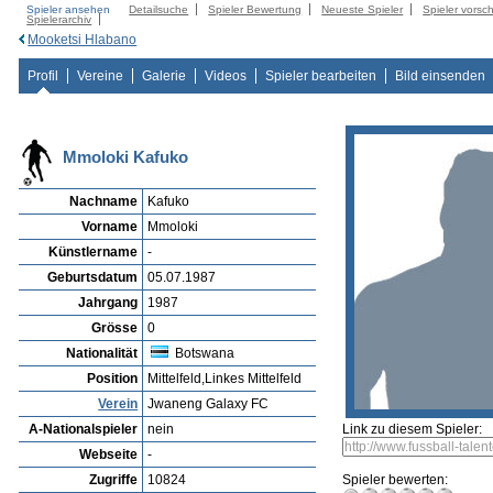
Spieler ansehen
Detailsuche
Spieler Bewertung
Neueste Spieler
Spieler vorsc
Spielerarchiv
Mooketsi Hlabano
Profil
Vereine
Galerie
Videos
Spieler bearbeiten
Bild einsenden
Mmoloki Kafuko
Nachname
Kafuko
Vorname
Mmoloki
Künstlername
-
Geburtsdatum
05.07.1987
Jahrgang
1987
Grösse
0
Nationalität
Botswana
Position
Mittelfeld,Linkes Mittelfeld
Verein
Jwaneng Galaxy FC
A-Nationalspieler
nein
Link zu diesem Spieler:
Webseite
-
Zugriffe
10824
Spieler bewerten: