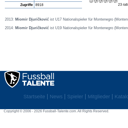
23 rat
Zugriffe
8918
2013:
Miomir Djuričković
ist U17 Nationalspieler für Montenegro (Montene
2014:
Miomir Djuričković
ist U19 Nationalspieler für Montenegro (Montene
Startseite
News
Spieler
Mitglieder
Katal
Copyright © 2006 - 2026 Fussball-Talente.com. All Rights Reserved.