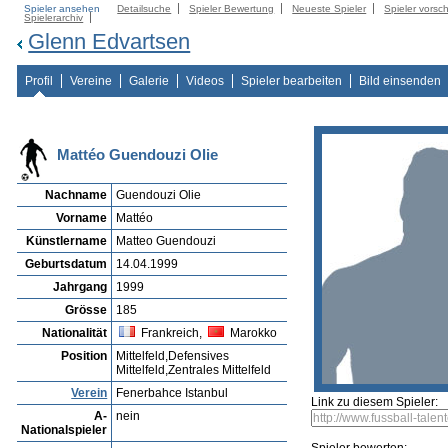
Spieler ansehen
Detailsuche
Spieler Bewertung
Neueste Spieler
Spieler vorsc
Spielerarchiv
Glenn Edvartsen
Profil
Vereine
Galerie
Videos
Spieler bearbeiten
Bild einsenden
Mattéo Guendouzi Olie
Nachname
Guendouzi Olie
Vorname
Mattéo
Künstlername
Matteo Guendouzi
Geburtsdatum
14.04.1999
Jahrgang
1999
Grösse
185
Nationalität
Frankreich,
Marokko
Position
Mittelfeld,Defensives
Mittelfeld,Zentrales Mittelfeld
Verein
Fenerbahce Istanbul
Link zu diesem Spieler:
A-
nein
Nationalspieler