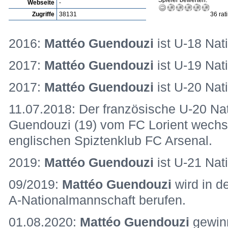
Spieler bewerten:
Webseite
-
Zugriffe
38131
36 rat
2016:
Mattéo Guendouzi
ist U-18 Nati
2017:
Mattéo Guendouzi
ist U-19 Nati
2017:
Mattéo Guendouzi
ist U-20 Nati
11.07.2018: Der französische U-20 Nat
Guendouzi (19) vom FC Lorient wechse
englischen Spiztenklub FC Arsenal.
2019:
Mattéo Guendouzi
ist U-21 Nati
09/2019:
Mattéo Guendouzi
wird in d
A-Nationalmannschaft berufen.
01.08.2020:
Mattéo Guendouzi
gewin