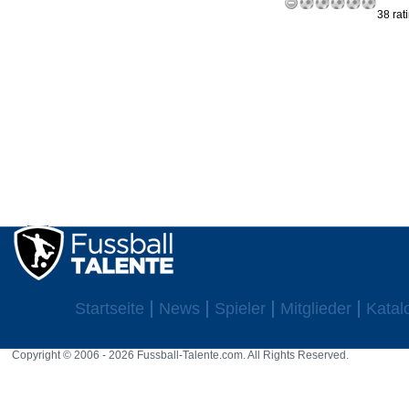
38 rat
Startseite
News
Spieler
Mitglieder
Katal
Copyright © 2006 - 2026 Fussball-Talente.com. All Rights Reserved.