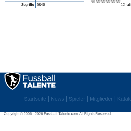
Zugriffe
5840
12 rat
Startseite
News
Spieler
Mitglieder
Katal
Copyright © 2006 - 2026 Fussball-Talente.com. All Rights Reserved.