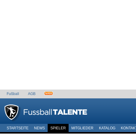
Fußball
AGB
STARTSEITE
NEWS
SPIELER
MITGLIEDER
KATALOG
KONTAK