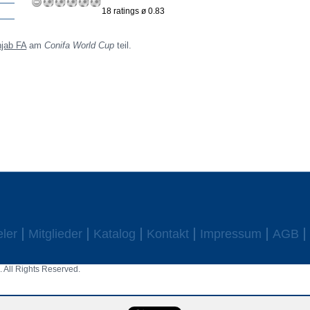
18 ratings ø 0.83
jab FA
am
Conifa World Cup
teil.
eler
Mitglieder
Katalog
Kontakt
Impressum
AGB
 All Rights Reserved.
aw