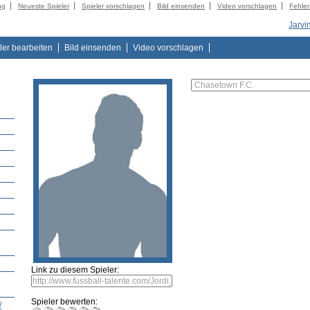
ng
Neueste Spieler
Spieler vorschlagen
Bild einsenden
Video vorschlagen
Fehle
Jarvi
ler bearbeiten
Bild einsenden
Video vorschlagen
Link zu diesem Spieler:
Spieler bewerten:
/