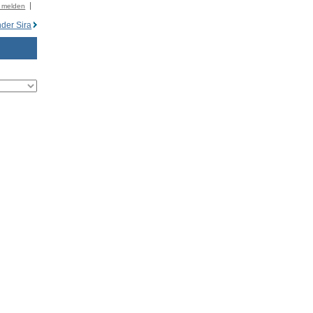
r melden
nder Sira