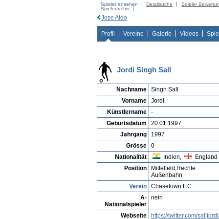
Spieler ansehen
Detailsuche
Spieler Bewertu
Spielerarchiv
Jose Aldo
Profil
Vereine
Galerie
Videos
Spie
Jordi Singh Sall
Nachname
Singh Sall
Vorname
Jordi
Künstlername
-
Geburtsdatum
20.01.1997
Jahrgang
1997
Grösse
0
Nationalität
Indien,
England
Position
Mittelfeld,Rechte
Außenbahn
Verein
Chasetown F.C.
A-
nein
Nationalspieler
Webseite
https://twitter.com/salljordi