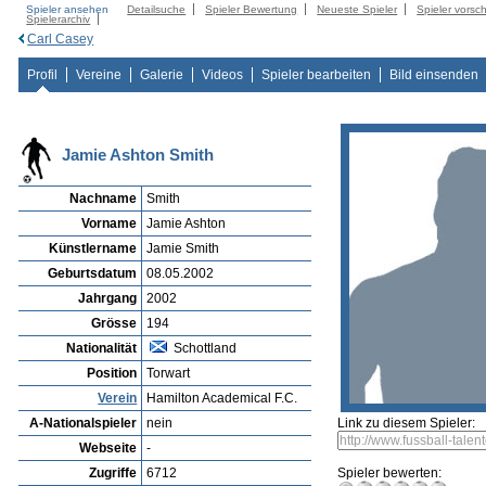
Spieler ansehen
Detailsuche
Spieler Bewertung
Neueste Spieler
Spieler vorsc
Spielerarchiv
Carl Casey
Profil
Vereine
Galerie
Videos
Spieler bearbeiten
Bild einsenden
Jamie Ashton Smith
Nachname
Smith
Vorname
Jamie Ashton
Künstlername
Jamie Smith
Geburtsdatum
08.05.2002
Jahrgang
2002
Grösse
194
Nationalität
Schottland
Position
Torwart
Verein
Hamilton Academical F.C.
A-Nationalspieler
nein
Link zu diesem Spieler:
Webseite
-
Zugriffe
6712
Spieler bewerten: