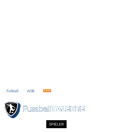
Fußball
AGB
STARTSEITE
NEWS
SPIELER
MITGLIEDER
KATALOG
KONTAK