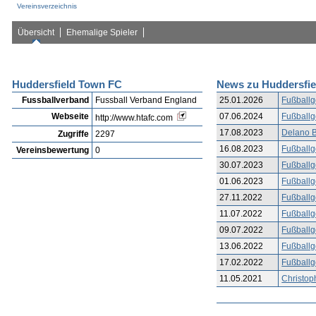
Vereinsverzeichnis
Übersicht
Ehemalige Spieler
Huddersfield Town FC
News zu Huddersfi
Fussballverband
Fussball Verband England
25.01.2026
Fußballg
Webseite
07.06.2024
Fußballg
http://www.htafc.com
17.08.2023
Delano B
Zugriffe
2297
16.08.2023
Fußballg
Vereinsbewertung
0
30.07.2023
Fußballg
01.06.2023
Fußballg
27.11.2022
Fußballg
11.07.2022
Fußballg
09.07.2022
Fußballg
13.06.2022
Fußballg
17.02.2022
Fußballg
11.05.2021
Christop