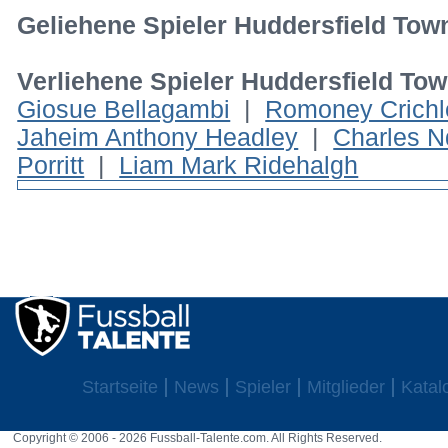
Geliehene Spieler Huddersfield Tow
Verliehene Spieler Huddersfield To
Giosue Bellagambi
|
Romoney Crichl
Jaheim Anthony Headley
|
Charles N
Porritt
|
Liam Mark Ridehalgh
Startseite
News
Spieler
Mitglieder
Katal
Copyright © 2006 - 2026 Fussball-Talente.com. All Rights Reserved.