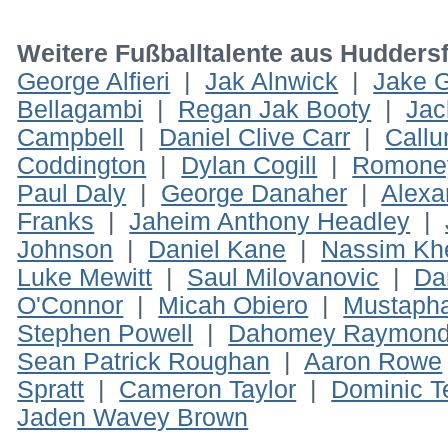
Weitere Fußballtalente aus Hudders
George Alfieri
|
Jak Alnwick
|
Jake G
Bellagambi
|
Regan Jak Booty
|
Jac
Campbell
|
Daniel Clive Carr
|
Callu
Coddington
|
Dylan Cogill
|
Romoney
Paul Daly
|
George Danaher
|
Alexa
Franks
|
Jaheim Anthony Headley
|
Johnson
|
Daniel Kane
|
Nassim Kh
Luke Mewitt
|
Saul Milovanovic
|
Da
O'Connor
|
Micah Obiero
|
Mustapha
Stephen Powell
|
Dahomey Raymon
Sean Patrick Roughan
|
Aaron Rowe
Spratt
|
Cameron Taylor
|
Dominic T
Jaden Wavey Brown