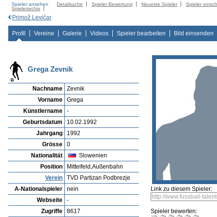
Spieler ansehen
Detailsuche
Spieler Bewertung
Neueste Spieler
Spieler vorsc
Spielerarchiv
Primož Levičar
Profil
Vereine
Galerie
Videos
Spieler bearbeiten
Bild einsenden
Grega Zevnik
Nachname
Zevnik
Vorname
Grega
Künstlername
-
Geburtsdatum
10.02.1992
Jahrgang
1992
Grösse
0
Nationalität
Slowenien
Position
Mittelfeld,Außenbahn
Verein
TVD Partizan Podbrezje
A-Nationalspieler
nein
Link zu diesem Spieler:
Webseite
-
Zugriffe
8617
Spieler bewerten: