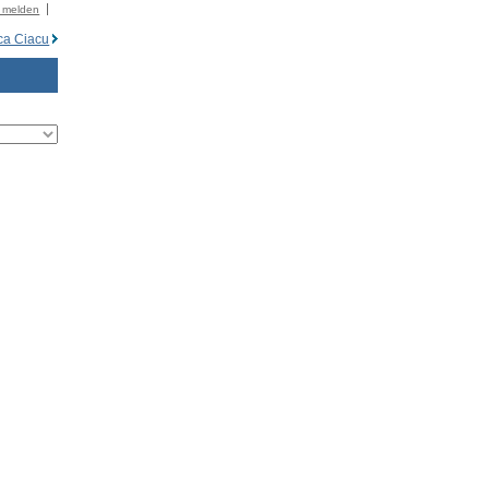
r melden
ica Ciacu