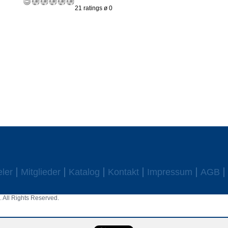
21 ratings ø 0
eler
Mitglieder
Katalog
Kontakt
Impressum
AGB
 All Rights Reserved.
aw