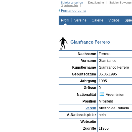
Spieler ansehen
Detailsuche
Spieler Bewertu
Spielerarchiv
Fernando Luna
Profil
Vereine
Galerie
Videos
Spie
Gianfranco Ferrero
Nachname
Ferrero
Vorname
Gianfranco
Künstlername
Gianfranco Ferrero
Geburtsdatum
06.06.1995
Jahrgang
1995
Grösse
0
Nationalität
Argentinien
Position
Mittelfeld
Verein
Atlético de Rafaela
A-Nationalspieler
nein
Webseite
-
Zugriffe
11955