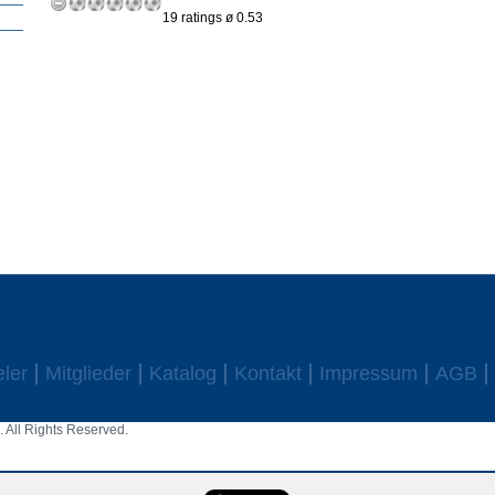
19 ratings ø 0.53
eler
Mitglieder
Katalog
Kontakt
Impressum
AGB
 All Rights Reserved.
aw