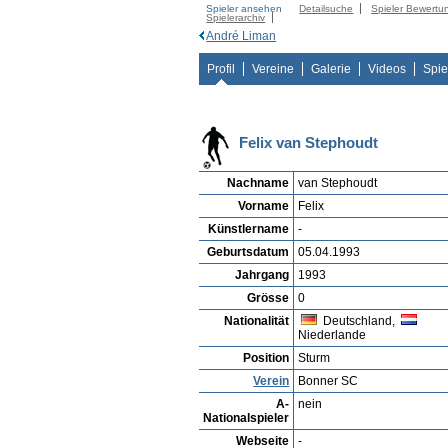
Spieler ansehen
Detailsuche
Spieler Bewertu
Spielerarchiv
André Liman
Profil
Vereine
Galerie
Videos
Spie
Felix van Stephoudt
Nachname
van Stephoudt
Vorname
Felix
Künstlername
-
Geburtsdatum
05.04.1993
Jahrgang
1993
Grösse
0
Nationalität
Deutschland,
Niederlande
Position
Sturm
Verein
Bonner SC
A-
nein
Nationalspieler
Webseite
-