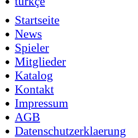
Русский
Български
english
nederlands
中文
magyar
türkçe
Startseite
News
Spieler