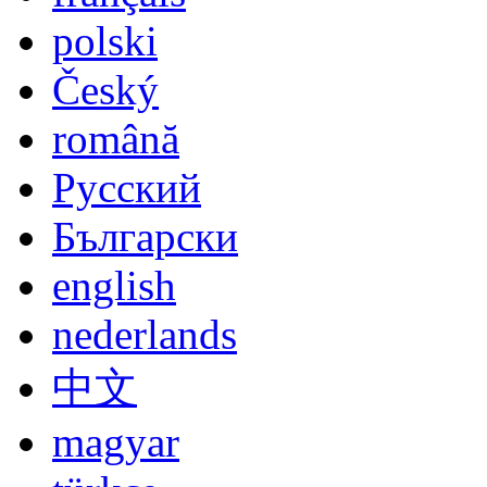
Sprache
deutsch
english
español
italiano
français
polski
Český
română