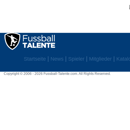
Startseite
News
Spieler
Mitglieder
Katal
Copyright © 2006 - 2026 Fussball-Talente.com. All Rights Reserved.