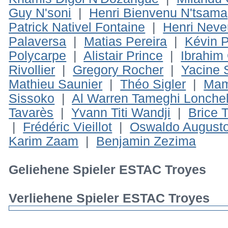
Guy N'soni
|
Henri Bienvenu N'tsama
Patrick Nativel Fontaine
|
Henri Neve
Palaversa
|
Matias Pereira
|
Kévin 
Polycarpe
|
Alistair Prince
|
Ibrahim
Rivollier
|
Gregory Rocher
|
Yacine 
Mathieu Saunier
|
Théo Sigler
|
Mam
Sissoko
|
Al Warren Tameghi Lonche
Tavarès
|
Yvann Titi Wandji
|
Brice 
|
Frédéric Vieillot
|
Oswaldo Augusto
Karim Zaam
|
Benjamin Zezima
Geliehene Spieler ESTAC Troyes
Verliehene Spieler ESTAC Troyes