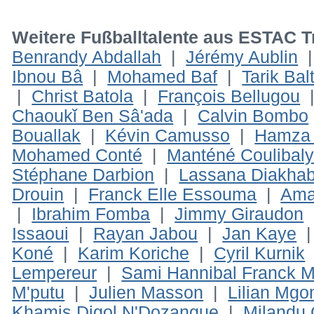
Weitere Fußballtalente aus ESTAC T
Benrandy Abdallah
|
Jérémy Aublin
Ibnou Bâ
|
Mohamed Baf
|
Tarik Balt
|
Christ Batola
|
François Bellugou
Chaoukǐ Ben Sâ'ada
|
Calvin Bombo
Bouallak
|
Kévin Camusso
|
Hamza 
Mohamed Conté
|
Manténé Coulibal
Stéphane Darbion
|
Lassana Diakha
Drouin
|
Franck Elle Essouma
|
Ama
|
Ibrahim Fomba
|
Jimmy Giraudon
Issaoui
|
Rayan Jabou
|
Jan Kaye
Koné
|
Karim Koriche
|
Cyril Kurnik
Lempereur
|
Sami Hannibal Franck M
M'putu
|
Julien Masson
|
Lilian Mg
Khamis Digol N'Dozangue
|
Milandu 