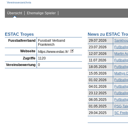
Vereinsverzeichnis
Übersicht
Ehemalige Spieler
ESTAC Troyes
News zu ESTAC Tro
Fussballverband
Fussball Verband
29.07.2026
Sankhoun
Frankreich
23.07.2026
Fußballg
Webseite
https://www.estac.fr/
12.07.2026
Martin 
Zugriffe
1120
11.07.2026
Fußballg
Vereinsbewertung
0
18.05.2026
Fußballg
15.05.2026
Mathys D
01.02.2026
Fußballg
04.01.2026
Fußballg
23.12.2025
Fußballg
06.05.2025
Fußballg
01.05.2025
PSG-Tale
29.04.2025
SC Freib