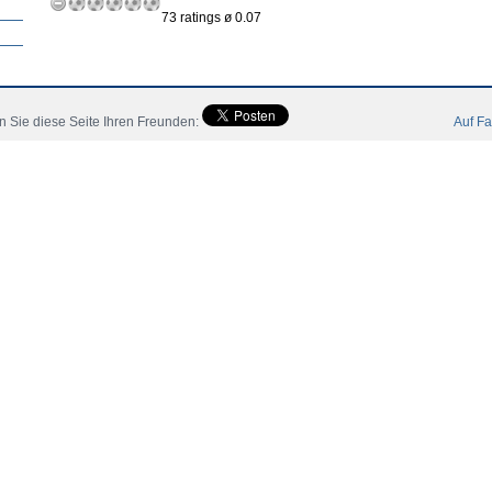
73 ratings ø 0.07
 Sie diese Seite Ihren Freunden:
Auf Fa
eler
Mitglieder
Katalog
Kontakt
Impressum
AGB
 All Rights Reserved.