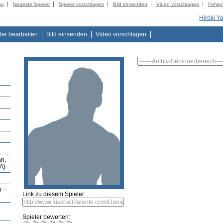
ng
Neueste Spieler
Spieler vorschlagen
Bild einsenden
Video vorschlagen
Fehle
Hiroki 
ler bearbeiten
Bild einsenden
Video vorschlagen
n,
A)
---
Link zu diesem Spieler:
Spieler bewerten: