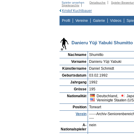
Spieler ansehen
Detailsuche
Spieler Bewertu
Spielerarchiv
Kristof Kuchlbauer
Profil
Vereine
Galerie
Videos
Spie
Danieru Yūji Yabuki Shumitto
Nachname
Shumitto
Vorname
Danieru Yūji Yabuki
Künstlername
Daniel Schmidt
Geburtsdatum
03.02.1992
Jahrgang
1992
Grösse
195
Nationalität
Deutschland,
Japa
Vereinigte Staaten (US
Position
Torwart
Verein
------Archiv-Seniorenbereich
----
A-
nein
Nationalspieler