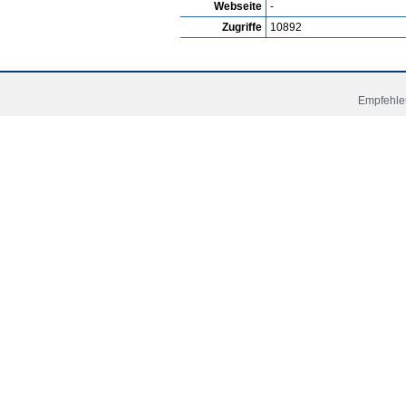
Webseite
-
Zugriffe
10892
Empfehlen
Startseite
News
Spi
Copyright © 2006 - 2026 Fussball-Talente.com.