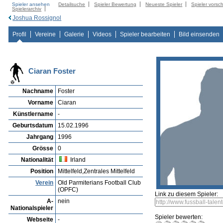
Spieler ansehen
Detailsuche
Spieler Bewertung
Neueste Spieler
Spieler vorsc
Spielerarchiv
Joshua Rossignol
Profil
Vereine
Galerie
Videos
Spieler bearbeiten
Bild einsenden
Ciaran Foster
Nachname
Foster
Vorname
Ciaran
Künstlername
-
Geburtsdatum
15.02.1996
Jahrgang
1996
Grösse
0
Nationalität
Irland
Position
Mittelfeld,Zentrales Mittelfeld
Verein
Old Parmiterians Football Club
(OPFC)
Link zu diesem Spieler:
A-
nein
Nationalspieler
Spieler bewerten:
Webseite
-