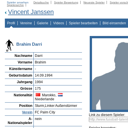
Spieler ansehen
Detailsuche
Spieler Bewertung
Neueste Spieler
Spieler vorsc
Spielerarchiv
Vincent Janssen
Profil
Vereine
Galerie
Videos
Spieler bearbeiten
Bild einsenden
Brahim Darri
Nachname
Darri
Vorname
Brahim
Künstlername
-
Geburtsdatum
14.09.1994
Jahrgang
1994
Grösse
175
Nationalität
Marokko,
Niederlande
Position
Sturm,Linker Außenstürmer
Verein
FC Palm City
Link zu diesem Spieler:
A-
nein
Nationalspieler