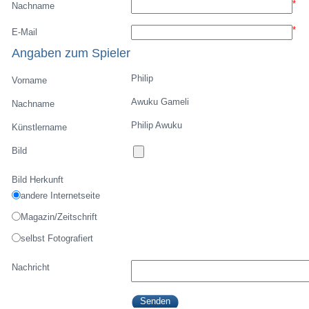
*
Nachname
*
E-Mail
Angaben zum Spieler
Philip
Vorname
Awuku Gameli
Nachname
Philip Awuku
Künstlername
Bild
Bild Herkunft
andere Internetseite
Magazin/Zeitschrift
selbst Fotografiert
Nachricht