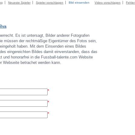
ng
Neueste Spieler
Spieler vorschlagen
Bild einsenden
Video vorschlagen
Fehle
ílva
errecht. Es ist untersagt, Bilder anderer Fotografen
 Sie müssen der rechtmäßige Eigentümer des Fotos sein,
r eingeholt haben. Mit dem Einsenden eines Bildes
 des eingereichten Bildes damit einverstanden, dass das
t und honorarfrei in die Fussball-talente.com Website
der Webseite betrachet werden kann.
*
*
*