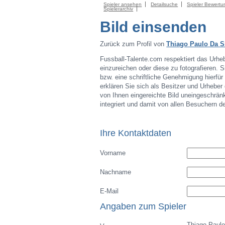
Spieler ansehen
Detailsuche
Spieler Bewertu
Spielerarchiv
Bild einsenden
Zurück zum Profil von
Thiago Paulo Da S
Fussball-Talente.com respektiert das Urheb
einzureichen oder diese zu fotografieren.
bzw. eine schriftliche Genehmigung hierfü
erklären Sie sich als Besitzer und Urheber
von Ihnen eingereichte Bild uneingeschränk
integriert und damit von allen Besuchern 
Ihre Kontaktdaten
Vorname
Nachname
E-Mail
Angaben zum Spieler
Thiago Paulo