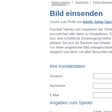
Spieler ansehen
Detailsuche
Spieler Bewertu
Spielerarchiv
Bild einsenden
Zurück zum Profil von
Adolfo Julián Gaic
Fussball-Talente.com respektiert das Urheb
einzureichen oder diese zu fotografieren.
bzw. eine schriftliche Genehmigung hierfü
erklären Sie sich als Besitzer und Urheber
von Ihnen eingereichte Bild uneingeschränk
integriert und damit von allen Besuchern 
Ihre Kontaktdaten
Vorname
Nachname
E-Mail
Angaben zum Spieler
Adolfo Julián