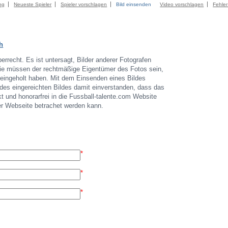
ng
Neueste Spieler
Spieler vorschlagen
Bild einsenden
Video vorschlagen
Fehle
h
errecht. Es ist untersagt, Bilder anderer Fotografen
 Sie müssen der rechtmäßige Eigentümer des Fotos sein,
r eingeholt haben. Mit dem Einsenden eines Bildes
 des eingereichten Bildes damit einverstanden, dass das
t und honorarfrei in die Fussball-talente.com Website
der Webseite betrachet werden kann.
*
*
*