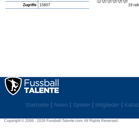
Zugriffe
15807
19 rat
Startseite
News
Spieler
Mitglieder
Katal
Copyright © 2006 - 2026 Fussball-Talente.com. All Rights Reserved.